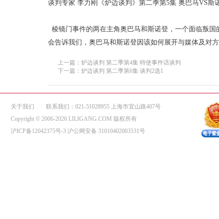
谈判专家 李力刚《炉边谈判》第二季第5集 奥巴马VS斯
棱镜门事件的两在主角奥巴马和斯诺登，一个面临叛国
会告诉我们，奥巴马和斯诺登因该如何展开与媒体及对方
上一篇：炉边谈判 第二季第4集 特使事件话谈判
下一篇：炉边谈判 第二季第6集 谈判2选1
关于我们
联系我们：021-51028955 上海市宜山路407号
Copyright © 2006-2026 LILIGANG.COM 版权所有
沪ICP备12042375号-3
沪公网安备 31010402003531号