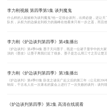
李力刚视频 第四季第5集 谈判魔鬼
什么样的人能被称为谈判魔鬼?他一定很会谈判，出师必捷，还让天
队长，从权力的边缘走到权力的巅峰在他看来只有一步之遥，而且他也
李力刚《炉边谈判第四季》第4集播出
《炉边谈判》第4季04集 墨子天问墨子，既是一位诸子显学中的大
演的《墨攻》让墨子离我们近了很多。墨子是怎么用三寸之舌让楚王罢
李力刚《炉边谈判第四季》第3集播出
《炉边谈判》第4季03集 卧龙之谜吴广起义后的第三年（公元前206
响应，千古名人在一次著名的宴会上进行了一次失败的谈判：谈判现场
《炉边谈判第四季》第2集 高清在线观看