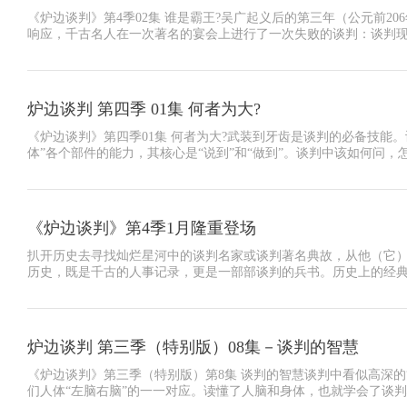
《炉边谈判》第4季02集 谁是霸王?吴广起义后的第三年（公元前20
响应，千古名人在一次著名的宴会上进行了一次失败的谈判：谈判现场
炉边谈判 第四季 01集 何者为大?
《炉边谈判》第四季01集 何者为大?武装到牙齿是谈判的必备技能
体”各个部件的能力，其核心是“说到”和“做到”。谈判中该如何问，怎么
《炉边谈判》第4季1月隆重登场
扒开历史去寻找灿烂星河中的谈判名家或谈判著名典故，从他（它
历史，既是千古的人事记录，更是一部部谈判的兵书。历史上的经典谈
炉边谈判 第三季（特别版）08集－谈判的智慧
《炉边谈判》第三季（特别版）第8集 谈判的智慧谈判中看似高深的
们人体“左脑右脑”的一一对应。读懂了人脑和身体，也就学会了谈判心