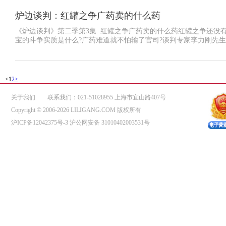
炉边谈判：红罐之争广药卖的什么药
《炉边谈判》第二季第3集 红罐之争广药卖的什么药红罐之争还没
宝的斗争实质是什么?广药难道就不怕输了官司?谈判专家李力刚先生认
<
1
2
>
关于我们
联系我们：021-51028955 上海市宜山路407号
Copyright © 2006-2026 LILIGANG.COM 版权所有
沪ICP备12042375号-3
沪公网安备 31010402003531号